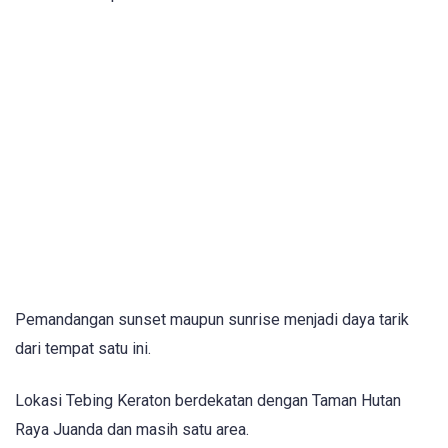
Pemandangan sunset maupun sunrise menjadi daya tarik
dari tempat satu ini.
Lokasi Tebing Keraton berdekatan dengan Taman Hutan
Raya Juanda dan masih satu area.