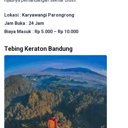
hijaunya pemandangan sekitar disini.
Lokasi : Karyawangi Parongrong
Jam Buka : 24 Jam
Biaya Masuk : Rp 5.000 – Rp 10.000
Tebing Keraton Bandung