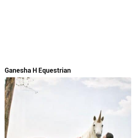
Ganesha H Equestrian