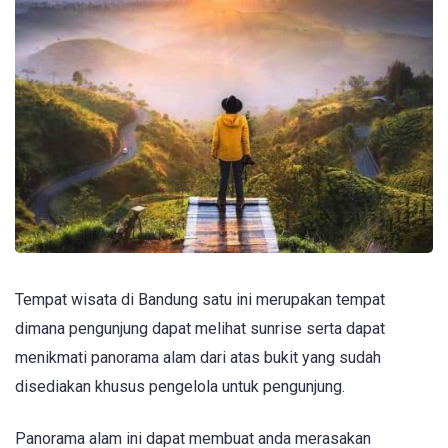
Tempat wisata di Bandung satu ini merupakan tempat
dimana pengunjung dapat melihat sunrise serta dapat
menikmati panorama alam dari atas bukit yang sudah
disediakan khusus pengelola untuk pengunjung.
Panorama alam ini dapat membuat anda merasakan