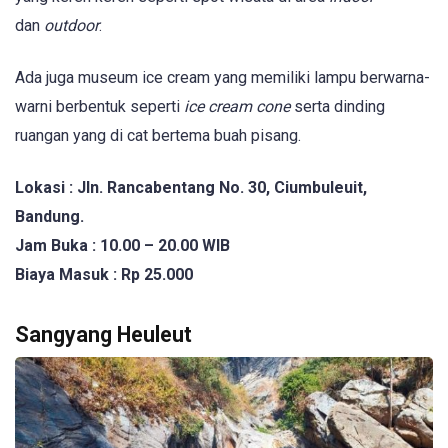
dan
outdoor
.
Ada juga museum ice cream yang memiliki lampu berwarna-
warni berbentuk seperti
ice cream cone
serta dinding
ruangan yang di cat bertema buah pisang.
Lokasi : Jln. Rancabentang No. 30, Ciumbuleuit,
Bandung.
Jam Buka : 10.00 – 20.00 WIB
Biaya Masuk : Rp 25.000
Sangyang Heuleut