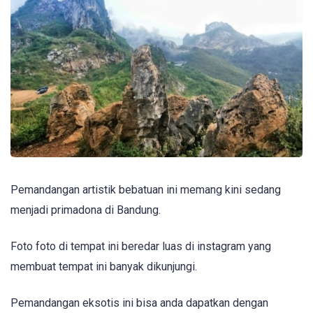
Pemandangan artistik bebatuan ini memang kini sedang
menjadi primadona di Bandung.
Foto foto di tempat ini beredar luas di instagram yang
membuat tempat ini banyak dikunjungi.
Pemandangan eksotis ini bisa anda dapatkan dengan