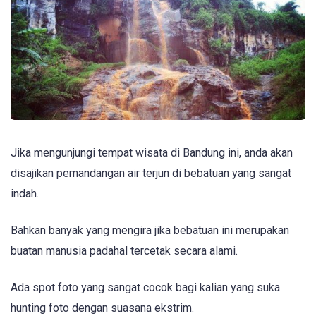
Jika mengunjungi tempat wisata di Bandung ini, anda akan
disajikan pemandangan air terjun di bebatuan yang sangat
indah.
Bahkan banyak yang mengira jika bebatuan ini merupakan
buatan manusia padahal tercetak secara alami.
Ada spot foto yang sangat cocok bagi kalian yang suka
hunting foto dengan suasana ekstrim.