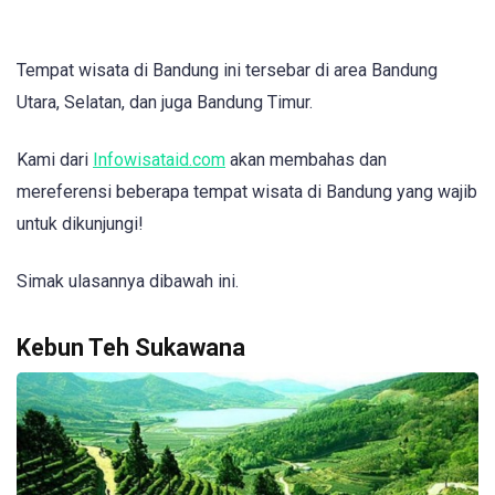
Tempat wisata di Bandung ini tersebar di area Bandung
Utara, Selatan, dan juga Bandung Timur.
Kami dari
Infowisataid.com
akan membahas dan
mereferensi beberapa tempat wisata di Bandung yang wajib
untuk dikunjungi!
Simak ulasannya dibawah ini.
Kebun Teh Sukawana