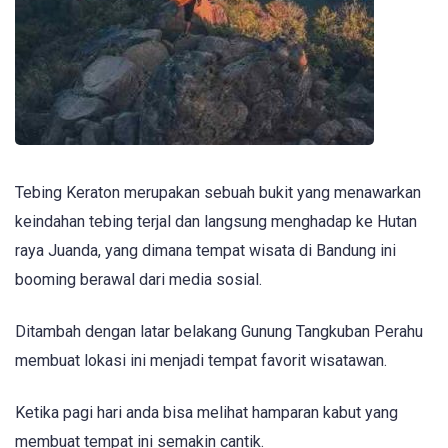
Tebing Keraton merupakan sebuah bukit yang menawarkan
keindahan tebing terjal dan langsung menghadap ke Hutan
raya Juanda, yang dimana tempat wisata di Bandung ini
booming berawal dari media sosial.
Ditambah dengan latar belakang Gunung Tangkuban Perahu
membuat lokasi ini menjadi tempat favorit wisatawan.
Ketika pagi hari anda bisa melihat hamparan kabut yang
membuat tempat ini semakin cantik.