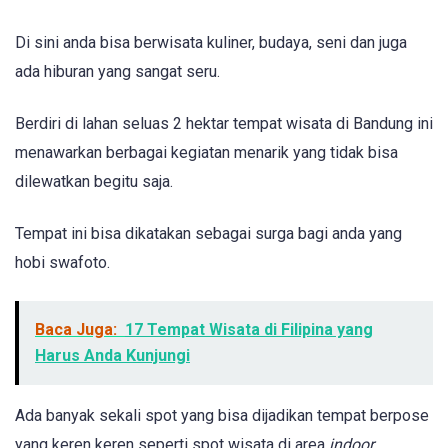
Di sini anda bisa berwisata kuliner, budaya, seni dan juga
ada hiburan yang sangat seru.
Berdiri di lahan seluas 2 hektar tempat wisata di Bandung ini
menawarkan berbagai kegiatan menarik yang tidak bisa
dilewatkan begitu saja.
Tempat ini bisa dikatakan sebagai surga bagi anda yang
hobi swafoto.
Baca Juga:
17 Tempat Wisata di Filipina yang
Harus Anda Kunjungi
Ada banyak sekali spot yang bisa dijadikan tempat berpose
yang keren keren seperti spot wisata di area
indoor