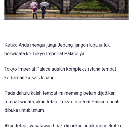
Ketika Anda mengunjungi Jepang, jangan lupa untuk
berwisata ke Tokyo Imperial Palace ya.
Tokyo Imperial Palace adalah kompleks istana tempat
kediaman kaisar Jepang.
Pada dahulu kalah tempat ini memang belum dijadikan
tempat wisata, akan tetapi Tokyo Imperial Palace sudah
dibuka untuk umum.
Akan tetapi, wisatawan tidak diizinkan untuk mendekat ke