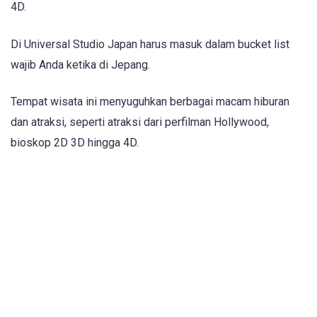
4D.
Di Universal Studio Japan harus masuk dalam bucket list
wajib Anda ketika di Jepang.
Tempat wisata ini menyuguhkan berbagai macam hiburan
dan atraksi, seperti atraksi dari perfilman Hollywood,
bioskop 2D 3D hingga 4D.