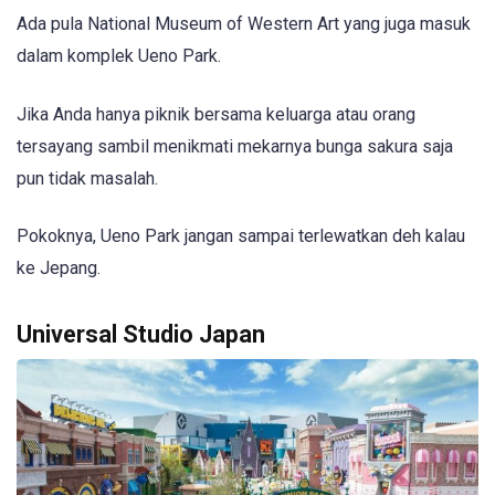
Ada pula National Museum of Western Art yang juga masuk
dalam komplek Ueno Park.
Jika Anda hanya piknik bersama keluarga atau orang
tersayang sambil menikmati mekarnya bunga sakura saja
pun tidak masalah.
Pokoknya, Ueno Park jangan sampai terlewatkan deh kalau
ke Jepang.
Universal Studio Japan