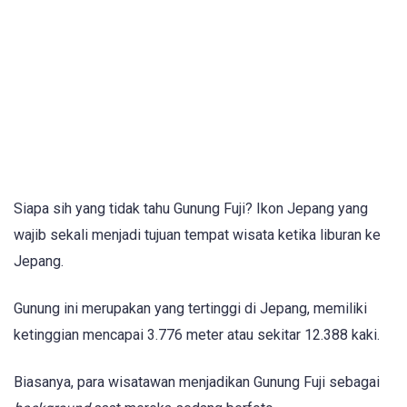
Siapa sih yang tidak tahu Gunung Fuji? Ikon Jepang yang
wajib sekali menjadi tujuan tempat wisata ketika liburan ke
Jepang.
Gunung ini merupakan yang tertinggi di Jepang, memiliki
ketinggian mencapai 3.776 meter atau sekitar 12.388 kaki.
Biasanya, para wisatawan menjadikan Gunung Fuji sebagai