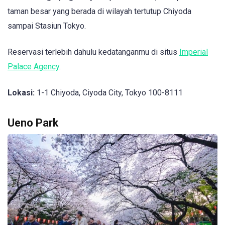
taman besar yang berada di wilayah tertutup Chiyoda
sampai Stasiun Tokyo.
Reservasi terlebih dahulu kedatanganmu di situs
Imperial
Palace Agency
.
Lokasi:
1-1 Chiyoda, Ciyoda City, Tokyo 100-8111
Ueno Park