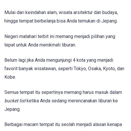
Mulai dari keindahan alam, wisata arsitektur dan budaya,
hingga tempat berbelanja bisa Anda temukan di Jepang.
Negeri matahari terbit ini memang menjadi pilihan yang
tepat untuk Anda menikmati liburan.
Belum lagi jika Anda mengunjungi 4 kota yang menjadi
favorit banyak wisatawan, seperti Tokyo, Osaka, Kyoto, dan
Kobe.
Semua tempat itu sepertinya memang harus masuk dalam
bucket list
ketika Anda sedang merencanakan liburan ke
Jepang.
Berbagai macam tempat itu seolah menjadi alasan kenapa