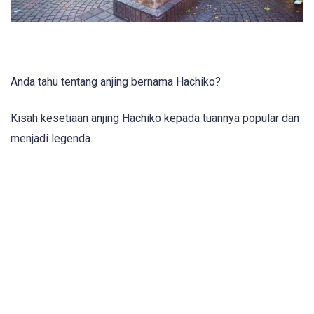
Anda tahu tentang anjing bernama Hachiko?
Kisah kesetiaan anjing Hachiko kepada tuannya popular dan
menjadi legenda.