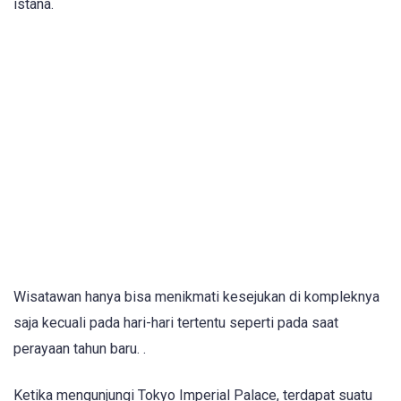
istana.
Wisatawan hanya bisa menikmati kesejukan di kompleknya
saja kecuali pada hari-hari tertentu seperti pada saat
perayaan tahun baru. .
Ketika mengunjungi Tokyo Imperial Palace, terdapat suatu