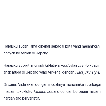
Harajuku sudah lama dikenal sebagai kota yang melahirkan
banyak kesenian di Jepang.
Harajuku seperti menjadi kiblatnya
mode
dan
fashion
bagi
anak muda di Jepang yang terkenal dengan
Harajuku style
.
Di sana, Anda akan dengan mudahnya menemukan berbagai
macam toko-toko
fashion
Jepang dengan berbagai macam
harga yang bervariatif.