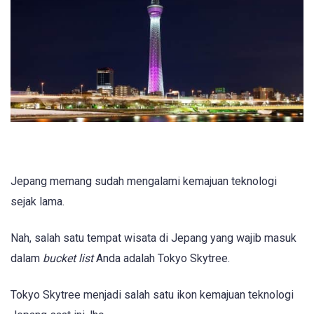
Jepang memang sudah mengalami kemajuan teknologi
sejak lama.
Nah, salah satu tempat wisata di Jepang yang wajib masuk
dalam
bucket list
Anda adalah Tokyo Skytree.
Tokyo Skytree menjadi salah satu ikon kemajuan teknologi