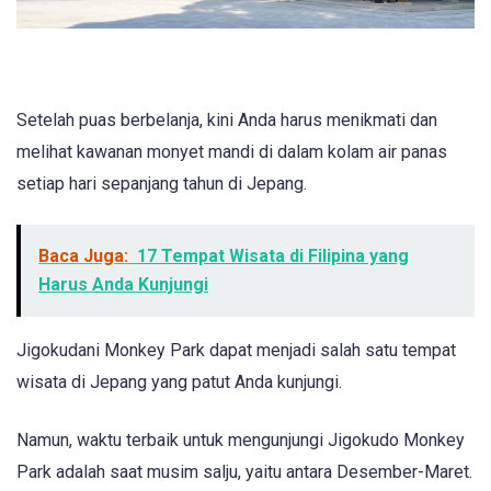
Setelah puas berbelanja, kini Anda harus menikmati dan
melihat kawanan monyet mandi di dalam kolam air panas
setiap hari sepanjang tahun di Jepang.
Baca Juga:
17 Tempat Wisata di Filipina yang
Harus Anda Kunjungi
Jigokudani Monkey Park dapat menjadi salah satu tempat
wisata di Jepang yang patut Anda kunjungi.
Namun, waktu terbaik untuk mengunjungi Jigokudo Monkey
Park adalah saat musim salju, yaitu antara Desember-Maret.