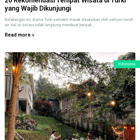
20 Rekomendasi Tempat Wisata di Turki
yang Wajib Dikunjungi
Belakangan ini, drama Turki semakin marak disaksikan oleh netizen tanah
air. Hal ini secara tidak langsung membuat banyak ...
Read more »
Indonesia