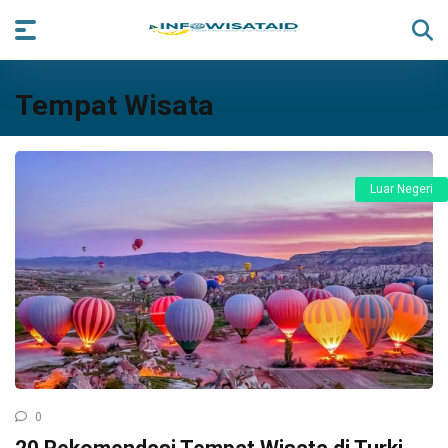
Tempat Wisata
Luar Negeri
0