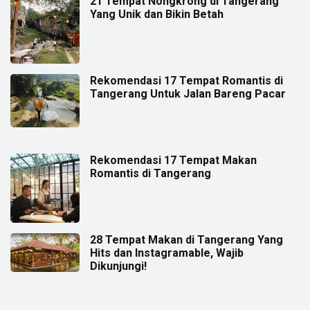
21 Tempat Nongkrong di Tangerang
Yang Unik dan Bikin Betah
Rekomendasi 17 Tempat Romantis di
Tangerang Untuk Jalan Bareng Pacar
Rekomendasi 17 Tempat Makan
Romantis di Tangerang
28 Tempat Makan di Tangerang Yang
Hits dan Instagramable, Wajib
Dikunjungi!