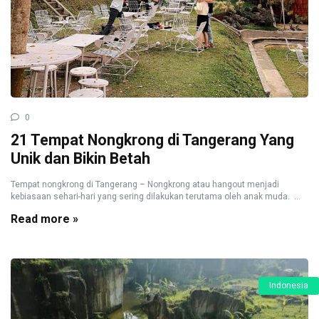
0
21 Tempat Nongkrong di Tangerang Yang
Unik dan Bikin Betah
Tempat nongkrong di Tangerang – Nongkrong atau hangout menjadi
kebiasaan sehari-hari yang sering dilakukan terutama oleh anak muda. ...
Read more »
Indonesia