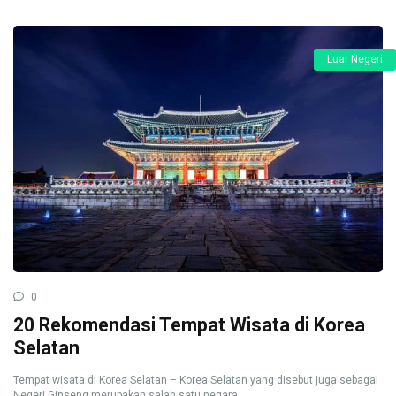
Luar Negeri
0
20 Rekomendasi Tempat Wisata di Korea
Selatan
Tempat wisata di Korea Selatan – Korea Selatan yang disebut juga sebagai
Negeri Ginseng merupakan salah satu negara ...