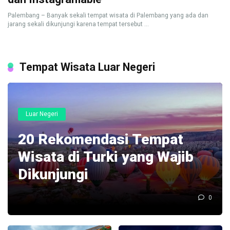
Palembang – Banyak sekali tempat wisata di Palembang yang ada dan
jarang sekali dikunjungi karena tempat tersebut ...
Tempat Wisata Luar Negeri
Luar Negeri
20 Rekomendasi Tempat
Wisata di Turki yang Wajib
Dikunjungi
0