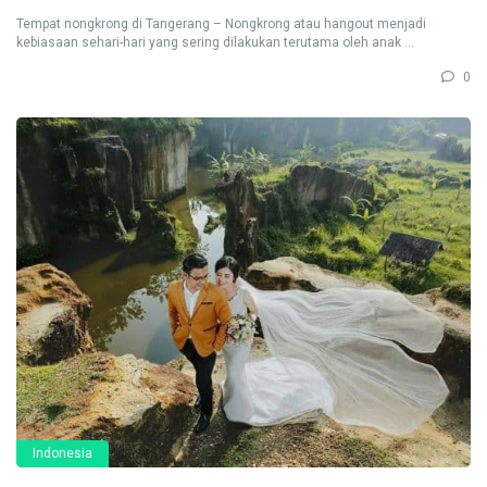
Tempat nongkrong di Tangerang – Nongkrong atau hangout menjadi
kebiasaan sehari-hari yang sering dilakukan terutama oleh anak ...
0
Indonesia