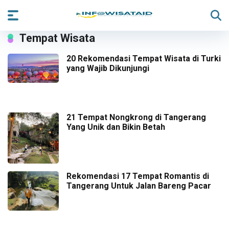
Tempat Wisata
20 Rekomendasi Tempat Wisata di Turki
yang Wajib Dikunjungi
21 Tempat Nongkrong di Tangerang
Yang Unik dan Bikin Betah
Rekomendasi 17 Tempat Romantis di
Tangerang Untuk Jalan Bareng Pacar