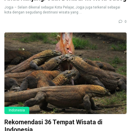
Jogja – Selain dikenal sebagai Kota Pelajar, Jogja juga terkenal sebagai
kota dengan segudang destinasi wisata yang ...
0
Indonesia
Rekomendasi 36 Tempat Wisata di
Indonesia