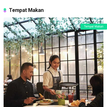
Tempat Makan
Tempat Makan