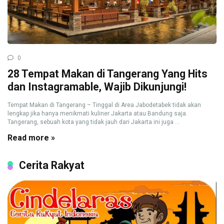
0
28 Tempat Makan di Tangerang Yang Hits
dan Instagramable, Wajib Dikunjungi!
Tempat Makan di Tangerang – Tinggal di Area Jabodetabek tidak akan
lengkap jika hanya menikmati kuliner Jakarta atau Bandung saja.
Tangerang, sebuah kota yang tidak jauh dari Jakarta ini juga ...
Read more »
Cerita Rakyat
0