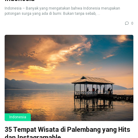
Indonesia – Banyak yang mengatakan bahwa Indonesia merupakan
potongan surga yang ada di bumi. Bukan tanpa sebab, ...
0
Indonesia
35 Tempat Wisata di Palembang yang Hits
dan Instagramable