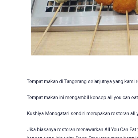
Tempat makan di Tangerang selanjutnya yang kami 
Tempat makan ini mengambil konsep all you can ea
Kushiya Monogatari sendiri merupakan restoran all 
Jika biasanya restoran menawarkan All You Can Eat