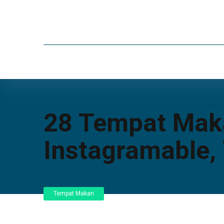
28 Tempat Maka
Instagramable, 
Tempat Makan