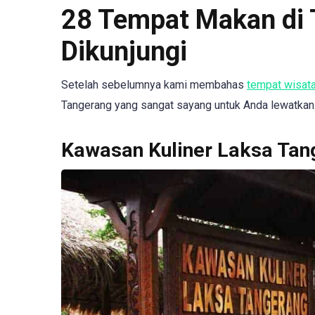
28 Tempat Makan di 
Dikunjungi
Setelah sebelumnya kami membahas
tempat wisata
Tangerang yang sangat sayang untuk Anda lewatkan
Kawasan Kuliner Laksa Tan