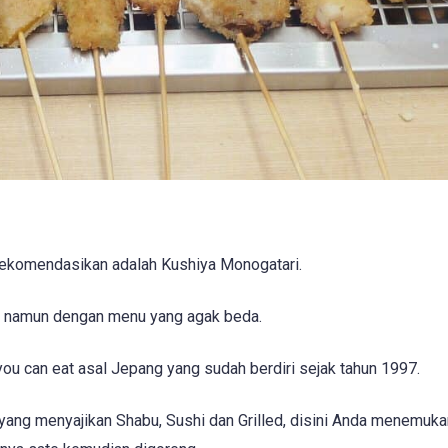
rekomendasikan adalah Kushiya Monogatari.
t namun dengan menu yang agak beda.
you can eat asal Jepang yang sudah berdiri sejak tahun 1997.
 yang menyajikan Shabu, Sushi dan Grilled, disini Anda menemuka