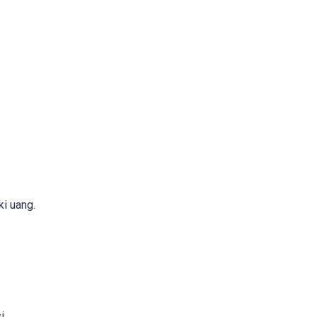
i uang.
i